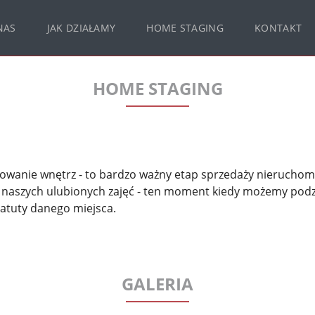
NAS
JAK DZIAŁAMY
HOME STAGING
KONTAKT
HOME STAGING
towanie wnętrz - to bardzo ważny etap sprzedaży nierucho
 z naszych ulubionych zajęć - ten moment kiedy możemy podz
i atuty danego miejsca.
GALERIA