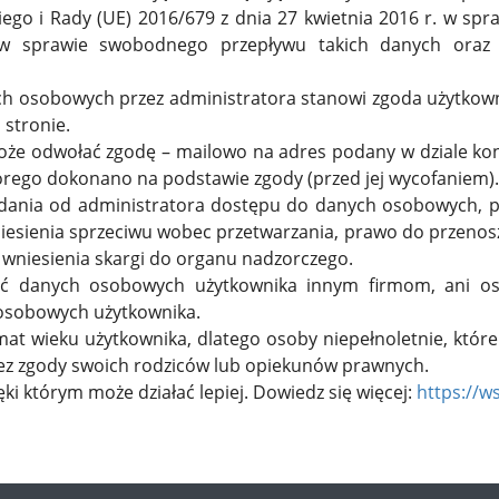
go i Rady (UE) 2016/679 z dnia 27 kwietnia 2016 r. w spra
w sprawie swobodnego przepływu takich danych oraz u
h osobowych przez administratora stanowi zgoda użytkowni
stronie.
e odwołać zgodę – mailowo na adres podany w dziale kont
órego dokonano na podstawie zgody (przed jej wycofaniem).
dania od administratora dostępu do danych osobowych, pr
iesienia sprzeciwu wobec przetwarzania, prawo do przenos
niesienia skargi do organu nadzorczego.
iać danych osobowych użytkownika innym firmom, ani o
osobowych użytkownika.
emat wieku użytkownika, dlatego osoby niepełnoletnie, które
ez zgody swoich rodziców lub opiekunów prawnych.
ęki którym może działać lepiej. Dowiedz się więcej:
https://w