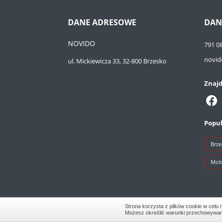
DANE ADRESOWE
DAN
NOVIDO
791 0
novid
ul. Mickiewicza 33, 32-800 Brzesko
Znajd
Popul
Brze
Mok
Strona korzysta z plików cookie w celu r
Możesz określić warunki przechowywania 