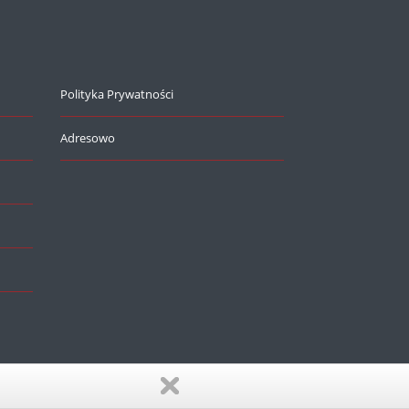
Polityka Prywatności
Adresowo
Realizacja:
EstiCRM
- Wszelkie prawa zastrzeżone (C) 2026