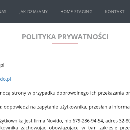
NAS
JAK DZIAŁAMY
HOME STAGING
KONTAKT
POLITYKA PRYWATNOŚCI
pl
do.pl
ocą strony w przypadku dobrowolnego ich przekazania pr
u: odpowiedzi na zapytanie użytkownika, przesłania inform
kownika jest firma Novido, nip 679-286-94-54, adres 32-800
tkownika zachowując obowiązujące w tym zakresie prze