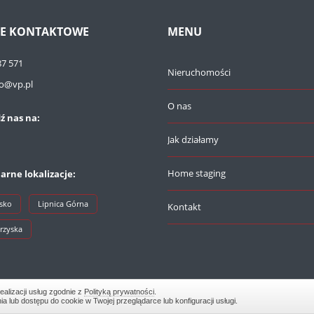
E KONTAKTOWE
MENU
87 571
Nieruchomości
o@vp.pl
O nas
ź nas na:
Jak działamy
Home staging
arne lokalizacje:
sko
Lipnica Górna
Kontakt
rzyska
ealizacji usług zgodnie z
Polityką prywatności
.
lub dostępu do cookie w Twojej przeglądarce lub konfiguracji usługi.