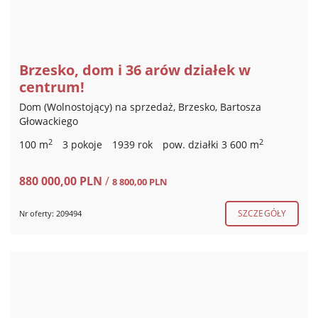
Brzesko, dom i 36 arów działek w
centrum!
Dom (Wolnostojący) na sprzedaż, Brzesko, Bartosza
Głowackiego
2
2
100 m
3 pokoje
1939 rok
pow. działki 3 600 m
880 000,00 PLN
/
8 800,00 PLN
SZCZEGÓŁY
Nr oferty: 209494