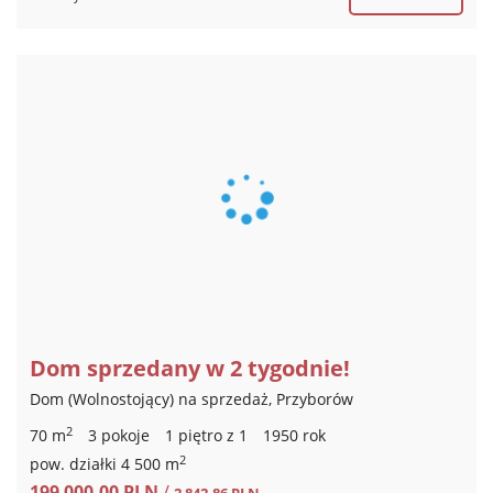
Dom sprzedany w 2 tygodnie!
Dom (Wolnostojący) na sprzedaż, Przyborów
2
70 m
3 pokoje
1 piętro z 1
1950 rok
2
pow. działki 4 500 m
199 000,00 PLN
/
2 842,86 PLN