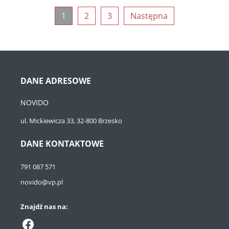
1
2
3
Następna
DANE ADRESOWE
NOVIDO
ul. Mickiewicza 33, 32-800 Brzesko
DANE KONTAKTOWE
791 087 571
novido@vp.pl
Znajdź nas na: